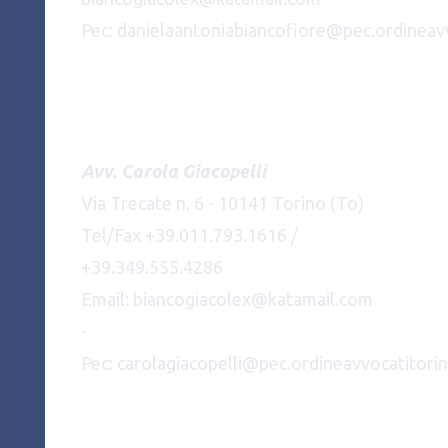
Pec: danielaantoniabiancofiore@pec.ordineavv
Avv. Carola Giacopelli
Via Trecate n. 6 - 10141 Torino (To)
Tel/Fax +39.011.793.1616 /
+39.349.555.4286
Email: biancogiacolex@katamail.com
-
Pec: carolagiacopelli@pec.ordineavvocatitorin