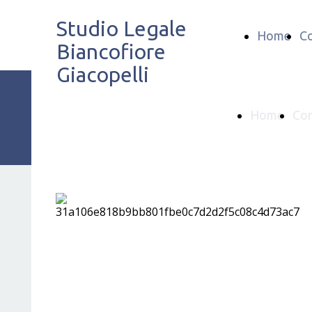
Studio Legale
Home
Co
Biancofiore
Giacopelli
Studio Legale
Home
Con
Biancofiore
Giacopelli